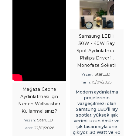
Samsung LED’li
30W - 40W Ray
Spot Aydınlatma |
Philips Driver’lı,
Monofaze Soketli
StarLED
Yazan:
15/07/2025
Tarih:
Mağaza Cephe
Modern aydınlatma
Aydınlatması için
projelerinin
vazgeçilmezi olan
Neden Wallwasher
Tü
Samsung LED’li ray
Kullanmalısınız?
si
spotlar, yüksek ışık
StarLED
Yazan:
verimi, uzun ömür ve
şık tasarımıyla öne
22/01/2026
Tarih:
z
çıkıyor. 30 Watt ve 40
ka