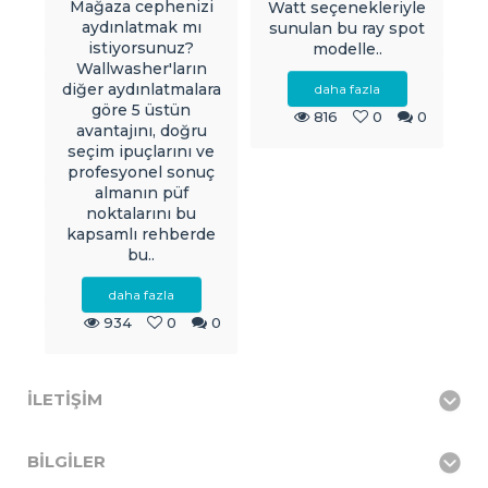
Mağaza cephenizi
Watt seçenekleriyle
aydınlatmak mı
sunulan bu ray spot
istiyorsunuz?
modelle..
Wallwasher'ların
diğer aydınlatmalara
daha fazla
göre 5 üstün
816
0
0
avantajını, doğru
seçim ipuçlarını ve
profesyonel sonuç
almanın püf
noktalarını bu
kapsamlı rehberde
bu..
daha fazla
934
0
0
İLETIŞIM
BILGILER