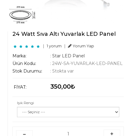
24 Watt Sıva Altı Yuvarlak LED Panel
|
1 yorum
|
Yorum Yap
Marka:
:
Star LED Panel
Ürün Kodu:
:
24W-SA-YUVARLAK-LED-PANEL
Stok Durumu:
:
Stokta var
350,00₺
FIYAT:
Işık Rengi