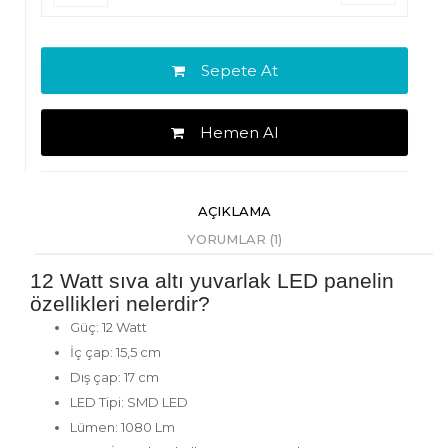
Sepete At
Hemen Al
AÇIKLAMA
YORUMLAR (1)
12 Watt sıva altı yuvarlak LED panelin
özellikleri nelerdir?
Güç: 12 Watt
İç çap: 15,5 cm
Dış çap: 17 cm
LED Tipi: SMD LED
Lümen: 1080 Lm