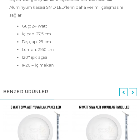
Alüminyum kasası SMD LED’lerin daha verimli çalışmasını
sağlar.
Güç: 24 Watt
İç çap: 27,5 cm
Dış çap: 29 cm
Lümen: 2160 Lm
120° ışık açısı
IP20 – İç mekan
BENZER ÜRÜNLER