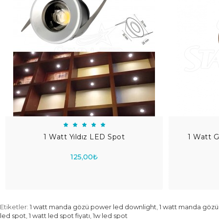
1 Watt Yıldız LED Spot
1 Watt G
125,00₺
Etiketler:
1 watt manda gözü power led downlight
,
1 watt manda gözü
led spot
,
1 watt led spot fiyatı
,
1w led spot