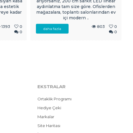
 siyah kasa
arıyorsanız, 200 cm sarkıt LED linear
y
ca estetik
aydınlatma tam size göre. Ofislerden
il
reye kadar
mağazalara, toplantı salonlarından ev
içi modern ..
1393
0
803
0
daha fazla
0
0
EKSTRALAR
Ortaklık Programı
Hediye Çeki
Markalar
Site Haritası