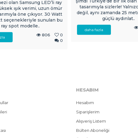
şimdi Türkiye’de bir ilk olan
ezi olan Samsung LED’li ray
tasarımıyla sizlerle! Yalnız
yüksek ışık verimi, uzun ömür
değil, aynı zamanda 25 met
arımıyla öne çıkıyor. 30 Watt
güçlü aydınlat..
t seçenekleriyle sunulan bu
ray spot modelle..
daha fazla
806
0
zla
0
HESABIM
ullar
Hesabım
ileri
Siparişlerim
Alışveriş Listem
kası
Bülten Aboneliği