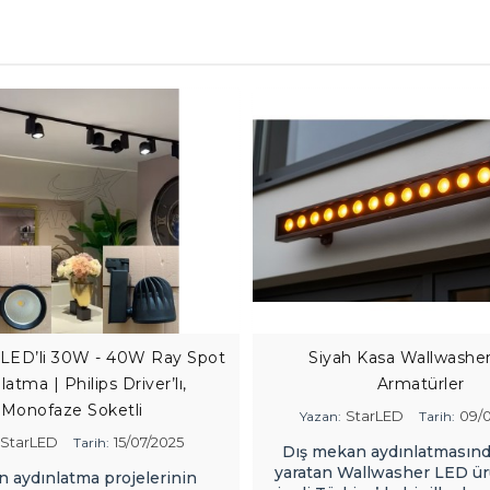
LED’li 30W - 40W Ray Spot
Siyah Kasa Wallwashe
latma | Philips Driver’lı,
Armatürler
Monofaze Soketli
StarLED
09/0
Yazan:
Tarih:
StarLED
15/07/2025
Tarih:
Dış mekan aydınlatmasınd
yaratan Wallwasher LED ür
 aydınlatma projelerinin