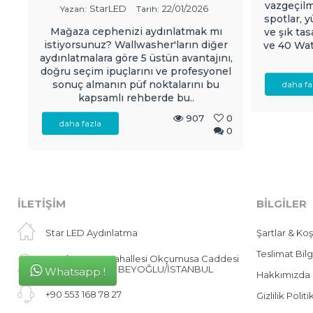
vazgeçilm
StarLED
22/01/2026
Yazan:
Tarih:
spotlar, 
Mağaza cephenizi aydınlatmak mı
ve şık tas
istiyorsunuz? Wallwasher'ların diğer
ve 40 Wat
aydınlatmalara göre 5 üstün avantajını,
doğru seçim ipuçlarını ve profesyonel
sonuç almanın püf noktalarını bu
daha fa
kapsamlı rehberde bu..
907
0
daha fazla
0
İLETIŞIM
BILGILER
Star LED Aydınlatma
Şartlar & Koş
Teslimat Bilg
Emekyemez Mahallesi Okçumusa Caddesi
Tutsak No: 19/59 BEYOĞLU/İSTANBUL
Whatsapp !
Hakkımızda
+90 553 168 78 27
Gizlilik Politi