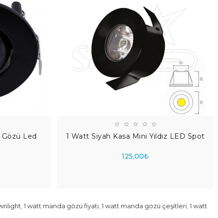
a Gözü Led
1 Watt Siyah Kasa Mini Yıldız LED Spot
125,00₺
nlight
,
1 watt manda gözü fiyatı
,
1 watt manda gözü çeşitleri
,
1 watt