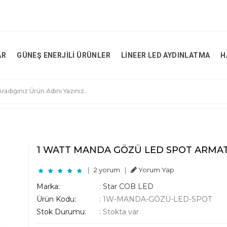
AR
GÜNEŞ ENERJILI ÜRÜNLER
LINEER LED AYDINLATMA
H
1 WATT MANDA GÖZÜ LED SPOT ARMA
|
2 yorum
|
Yorum Yap
Marka:
:
Star COB LED
Ürün Kodu:
:
1W-MANDA-GÖZÜ-LED-SPOT
Stok Durumu:
:
Stokta var