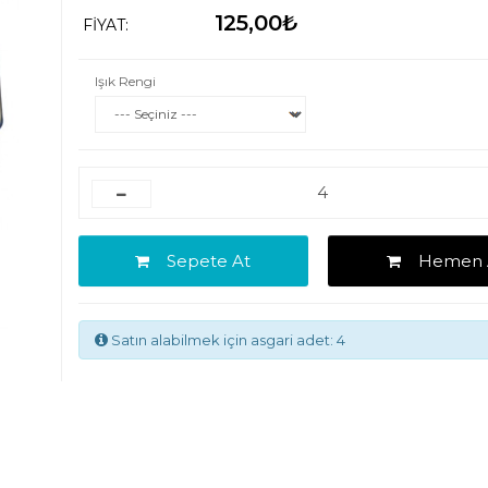
125,00₺
FIYAT:
Işık Rengi
Sepete At
Hemen 
Satın alabilmek için asgari adet: 4