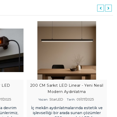
r LED
200 CM Sarkıt LED Linear - Yeni Nesil
Modern Aydınlatma
7/2025
StarLED
01/07/2025
Yazan:
Tarih:
a devrim
İç mekân aydınlatmalarında estetik ve
ünlerimiz,
işlevselliği bir arada sunan çözümler
ad