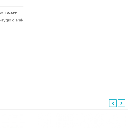
yan
1 watt
yaygın olarak