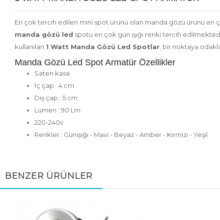
En çok tercih edilen mini spot ürünü olan manda gözü ürünü en çok
manda gözü led
spotu en çok gün ışığı renki tercih edilmektedi
kullanılan
1 Watt Manda Gözü Led Spotlar
, bir noktaya odakl
Manda Gözü Led Spot Armatür Özellikler
Saten kasa
İç çap : 4 cm
Dış çap : 5 cm
Lümen : 90 Lm
220-240v
Renkler : Günışığı - Mavi - Beyaz - Amber - Kırmızı - Yeşil
BENZER ÜRÜNLER