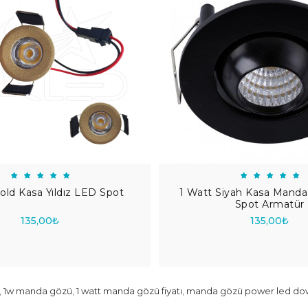
old Kasa Yıldız LED Spot
1 Watt Siyah Kasa Mand
Spot Armatür
135,00₺
135,00₺
,
1w manda gözü
,
1 watt manda gözü fiyatı
,
manda gözü power led dow