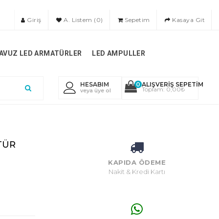
Giriş
A. Listem (0)
Sepetim
Kasaya Git
AVUZ LED ARMATÜRLER
LED AMPULLER
HESABIM
0
ALIŞVERIŞ SEPETIM
Toplam: 0,00₺
veya üye ol
TÜR
KAPIDA ÖDEME
Nakit & Kredi Kartı