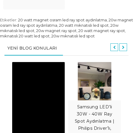
Etiketler:
20 watt magnet osram led ray spot aydınlatma
,
20w magnet
osram led ray spot aydınlatma
,
20 watt mıknatıslı led spot
,
20w
mıknatıslı led spot
,
20w magnet ray spot
,
20 watt magnet ray spot
,
mıknatıslı 20 watt led spot
,
20w mıknatıslı led spot
YENI BLOG KONULARI
Samsung LED’li
30W - 40W Ray
Spot Aydınlatma |
Philips Driver’lı,