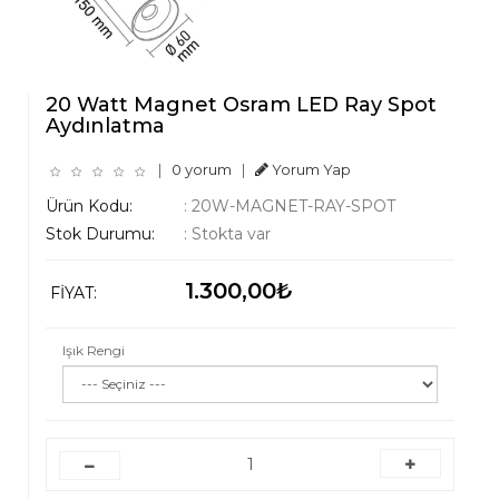
20 Watt Magnet Osram LED Ray Spot
Aydınlatma
|
0 yorum
|
Yorum Yap
Ürün Kodu:
:
20W-MAGNET-RAY-SPOT
Stok Durumu:
:
Stokta var
1.300,00₺
FIYAT:
Işık Rengi