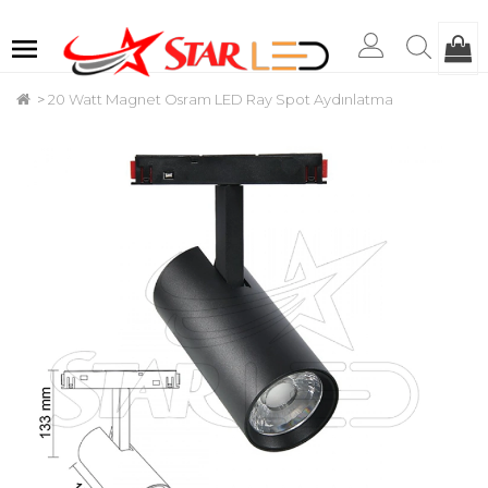
20 Watt Magnet Osram LED Ray Spot Aydınlatma