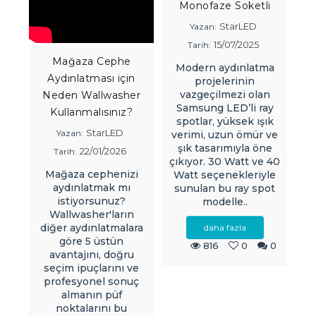
Monofaze Soketli
StarLED
Yazan:
15/07/2025
Tarih:
Mağaza Cephe
Modern aydınlatma
Aydınlatması için
projelerinin
vazgeçilmezi olan
Neden Wallwasher
Tü
Samsung LED’li ray
Kullanmalısınız?
si
spotlar, yüksek ışık
StarLED
Yazan:
verimi, uzun ömür ve
şık tasarımıyla öne
22/01/2026
Tarih:
z
çıkıyor. 30 Watt ve 40
ka
Mağaza cephenizi
Watt seçenekleriyle
aydınlatmak mı
sunulan bu ray spot
istiyorsunuz?
modelle..
Wallwasher'ların
diğer aydınlatmalara
daha fazla
göre 5 üstün
816
0
0
avantajını, doğru
seçim ipuçlarını ve
profesyonel sonuç
almanın püf
noktalarını bu