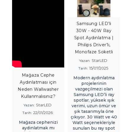
Samsung LED’li
30W - 40W Ray
Spot Aydınlatma |
Philips Driver’lı,
Monofaze Soketli
StarLED
Yazan:
15/07/2025
Tarih:
Mağaza Cephe
Modern aydınlatma
Aydınlatması için
projelerinin
vazgeçilmezi olan
Neden Wallwasher
Tü
Samsung LED’li ray
Kullanmalısınız?
si
spotlar, yüksek ışık
StarLED
Yazan:
verimi, uzun ömür ve
şık tasarımıyla öne
22/01/2026
Tarih:
z
çıkıyor. 30 Watt ve 40
ka
Mağaza cephenizi
Watt seçenekleriyle
aydınlatmak mı
sunulan bu ray spot