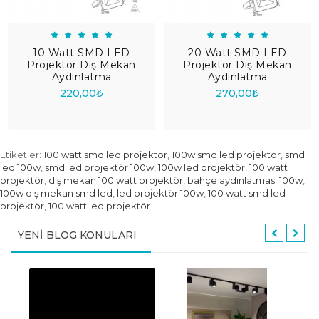
10 Watt SMD LED
20 Watt SMD LED
Projektör Dış Mekan
Projektör Dış Mekan
Aydınlatma
Aydınlatma
220,00₺
270,00₺
Etiketler:
100 watt smd led projektör
,
100w smd led projektör
,
smd
led 100w
,
smd led projektör 100w
,
100w led projektör
,
100 watt
projektör
,
dış mekan 100 watt projektör
,
bahçe aydınlatması 100w
,
100w dış mekan smd led
,
led projektör 100w
,
100 watt smd led
projektör
,
100 watt led projektör
YENI BLOG KONULARI