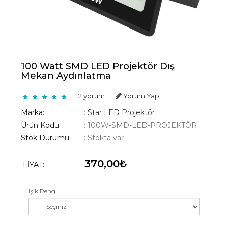
100 Watt SMD LED Projektör Dış
Mekan Aydınlatma
|
2 yorum
|
Yorum Yap
Marka:
:
Star LED Projektör
Ürün Kodu:
:
100W-SMD-LED-PROJEKTÖR
Stok Durumu:
:
Stokta var
370,00₺
FIYAT:
Işık Rengi