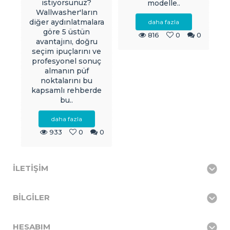
istiyorsunuz?
modelle..
Wallwasher'ların
diğer aydınlatmalara
daha fazla
göre 5 üstün
816
0
0
avantajını, doğru
seçim ipuçlarını ve
profesyonel sonuç
almanın püf
noktalarını bu
kapsamlı rehberde
bu..
daha fazla
933
0
0
İLETIŞIM
BILGILER
HESABIM