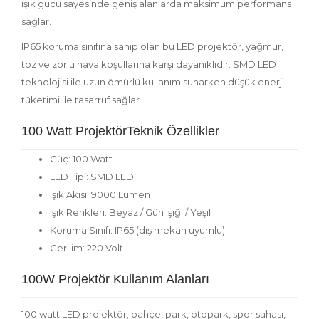
ışık gücü sayesinde geniş alanlarda maksimum performans
sağlar.
IP65 koruma sınıfına sahip olan bu LED projektör, yağmur,
toz ve zorlu hava koşullarına karşı dayanıklıdır. SMD LED
teknolojisi ile uzun ömürlü kullanım sunarken düşük enerji
tüketimi ile tasarruf sağlar.
100 Watt ProjektörTeknik Özellikler
Güç: 100 Watt
LED Tipi: SMD LED
Işık Akısı: 9000 Lümen
Işık Renkleri: Beyaz / Gün Işığı / Yeşil
Koruma Sınıfı: IP65 (dış mekan uyumlu)
Gerilim: 220 Volt
100W Projektör Kullanım Alanları
100 watt LED projektör; bahçe, park, otopark, spor sahası,